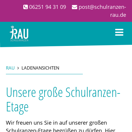
06251 94 31 09
post@schulranzen-
rau.de
S
T
RAU
LADENANSICHTEN
S
Unsere große Schulranzen-
S
Etage
Wir freuen uns Sie in auf unserer großen
Schulranzen-Etage begrüßen zu dürfen. Hier