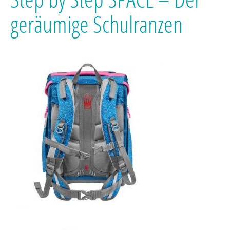
geräumige Schulranzen
E
M
S