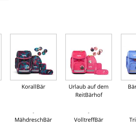
KorallBär
Urlaub auf dem
Bä
ReitBärhof
MähdreschBär
VolltreffBär
Tr