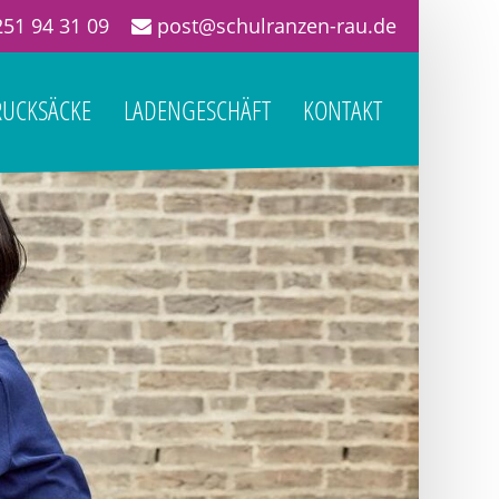
51 94 31 09
post@schulranzen-rau.de
RUCKSÄCKE
LADENGESCHÄFT
KONTAKT