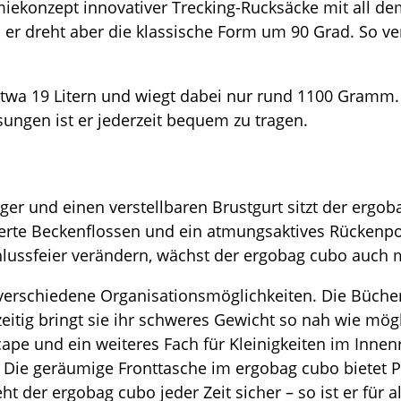
ekonzept innovativer Trecking-Rucksäcke mit all dem
er dreht aber die klassische Form um 90 Grad. So vers
etwa 19 Litern und wiegt dabei nur rund 1100 Gramm.
ngen ist er jederzeit bequem zu tragen.
er und einen verstellbaren Brustgurt sitzt der ergo
terte Beckenflossen und ein atmungsaktives Rückenpol
hlussfeier verändern, wächst der ergobag cubo auch m
 verschiedene Organisationsmöglichkeiten. Die Büchert
eitig bringt sie ihr schweres Gewicht so nah wie mög
pe und ein weiteres Fach für Kleinigkeiten im Innen
st. Die geräumige Fronttasche im ergobag cubo bietet 
t der ergobag cubo jeder Zeit sicher – so ist er für