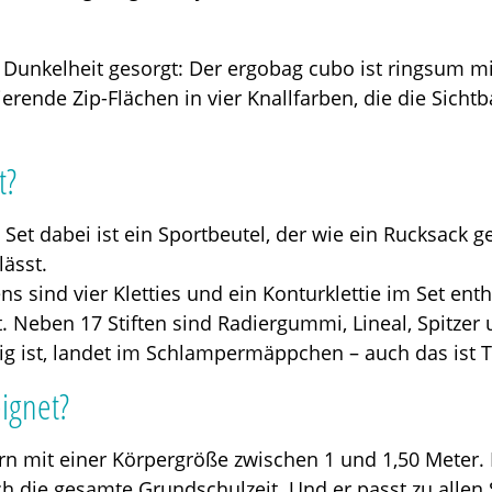
bei Dunkelheit gesorgt: Der ergobag cubo ist ringsum 
zierende Zip-Flächen in vier Knallfarben, die die Sich
t?
Set dabei ist ein Sportbeutel, der wie ein Rucksack 
ässt.
ens sind vier Kletties und ein Konturklettie im Set 
st. Neben 17 Stiften sind Radiergummi, Lineal, Spitzer
htig ist, landet im Schlampermäppchen – auch das ist 
ignet?
rn mit einer Körpergröße zwischen 1 und 1,50 Meter. 
rch die gesamte Grundschulzeit. Und er passt zu allen