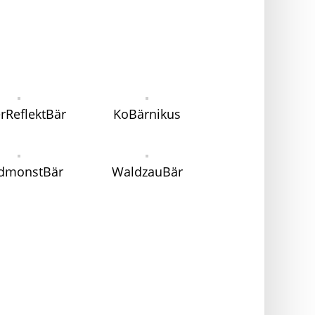
rReflektBär
KoBärnikus
dmonstBär
WaldzauBär