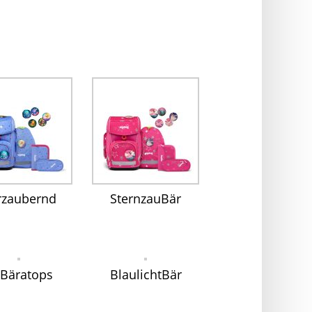
rzaubernd
SternzauBär
iBäratops
BlaulichtBär